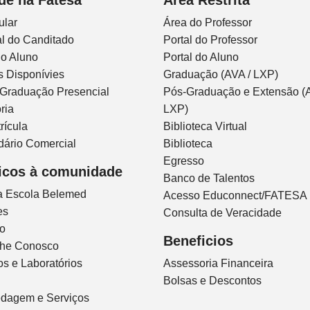
ular
Área do Professor
l do Canditado
Portal do Professor
do Aluno
Portal do Aluno
s Disponívies
Graduação (AVA / LXP)
 Graduação Presencial
Pós-Graduação e Extensão (A
ria
LXP)
rícula
Biblioteca Virtual
dário Comercial
Biblioteca
Egresso
icos à comunidade
Banco de Talentos
ca Escola Belemed
Acesso Educonnect/FATESA
es
Consulta de Veracidade
io
Beneficios
lhe Conosco
s e Laboratórios
Assessoria Financeira
Bolsas e Descontos
dagem e Serviços