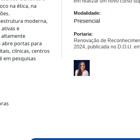
em realizar um novo curso sup
oco na ética, na
ões.
Modalidade:
aestrutura moderna,
Presencial
ativas e
Portaria:
 altamente
Renovação de Reconhecimento
o abre portas para
2024, publicada no D.O.U. em
ais, clínicas, centros
té em pesquisas
oras