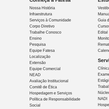
Nossa História
Vestib
Infraestrutura
Manua
Serviços à Comunidade
Guia 
Corpo Diretivo
Curso
Trabalhe Conosco
Edital
Ensino
Monito
Pesquisa
Remat
Equipe Fatesa
Calen
Localização
Serv
Extensão
Clíni
Equipe Comercial
Exam
NEAD
Estág
Avaliação Institucional
Traba
Comitê de Ética
Núcleo
Hospedagem e Serviços
NADI
Política de Responsabilidade
Hospe
Social