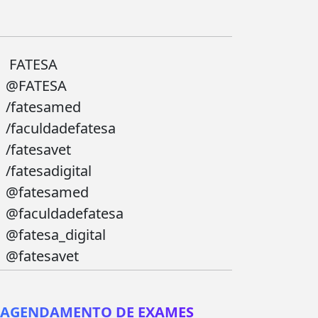
FATESA
@FATESA
/fatesamed
/faculdadefatesa
/fatesavet
/fatesadigital
@fatesamed
@faculdadefatesa
@fatesa_digital
@fatesavet
AGENDAMENTO DE EXAMES