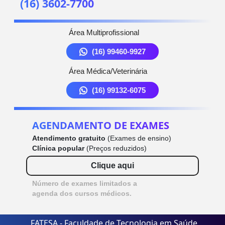
(16) 3602-7700
Área Multiprofissional
(16) 99460-9927
Área Médica/Veterinária
(16) 99132-6075
AGENDAMENTO DE EXAMES
Atendimento gratuito
(Exames de ensino)
Clínica popular
(Preços reduzidos)
Clique aqui
Número de exames limitados a
agenda dos cursos médicos.
FATESA - Faculdade de Tecnologia em Saúde