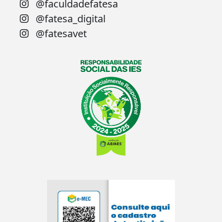
@faculdadefatesa
@fatesa_digital
@fatesavet