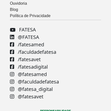
Ouvidoria
Blog
Política de Privacidade
FATESA
@FATESA
/fatesamed
/faculdadefatesa
/fatesavet
/fatesadigital
@fatesamed
@faculdadefatesa
@fatesa_digital
@fatesavet