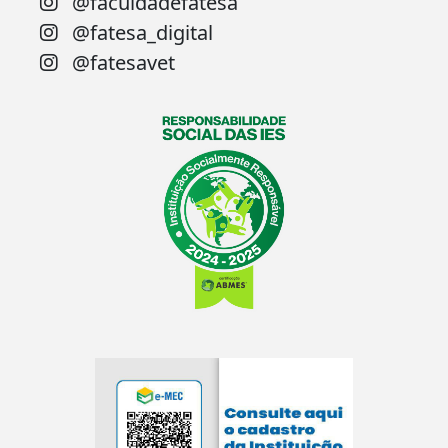
@faculdadefatesa
@fatesa_digital
@fatesavet