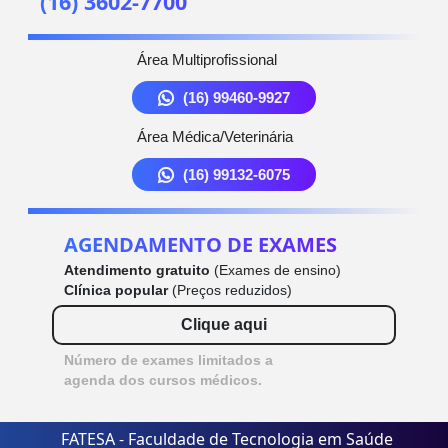
(16) 3602-7700
Área Multiprofissional
(16) 99460-9927
Área Médica/Veterinária
(16) 99132-6075
AGENDAMENTO DE EXAMES
Atendimento gratuito
(Exames de ensino)
Clínica popular
(Preços reduzidos)
Clique aqui
Número de exames limitados a
agenda dos cursos médicos.
FATESA - Faculdade de Tecnologia em Saúde