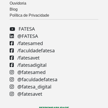
Ouvidoria
Blog
Política de Privacidade
FATESA
@FATESA
/fatesamed
/faculdadefatesa
/fatesavet
/fatesadigital
@fatesamed
@faculdadefatesa
@fatesa_digital
@fatesavet