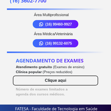
(16) 3602-7700
Área Multiprofissional
(16) 99460-9927
Área Médica/Veterinária
(16) 99132-6075
AGENDAMENTO DE EXAMES
Atendimento gratuito
(Exames de ensino)
Clínica popular
(Preços reduzidos)
Clique aqui
Número de exames limitados a
agenda dos cursos médicos.
FATESA - Faculdade de Tecnologia em Saúde