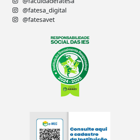
@faculdadefatesa
@fatesa_digital
@fatesavet