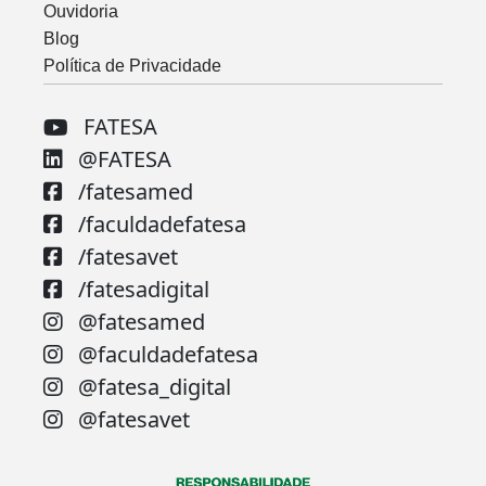
Ouvidoria
Blog
Política de Privacidade
FATESA
@FATESA
/fatesamed
/faculdadefatesa
/fatesavet
/fatesadigital
@fatesamed
@faculdadefatesa
@fatesa_digital
@fatesavet