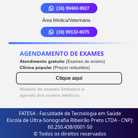
(16) 99460-9927
Área Médica/Veterinária
(16) 99132-6075
AGENDAMENTO DE EXAMES
Atendimento gratuito
(Exames de ensino)
Clínica popular
(Preços reduzidos)
Clique aqui
Número de exames limitados a
agenda dos cursos médicos.
FATESA - Faculdade de Tecnologia em Saúde
Escola de Ultra-Sonografia Ribeirão Preto LTDA - CNPJ:
60.250.438/0001-50
© Todos os direitos reservados