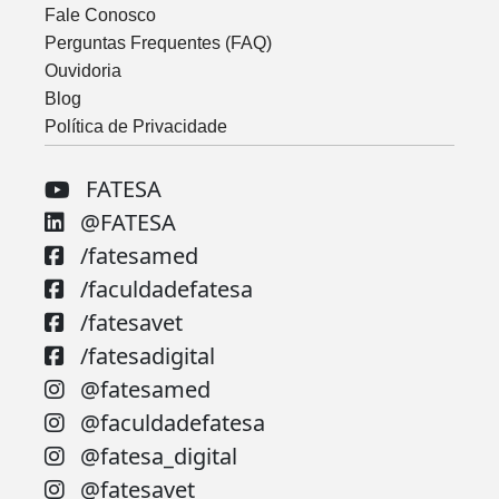
Fale Conosco
Perguntas Frequentes (FAQ)
Ouvidoria
Blog
Política de Privacidade
FATESA
@FATESA
/fatesamed
/faculdadefatesa
/fatesavet
/fatesadigital
@fatesamed
@faculdadefatesa
@fatesa_digital
@fatesavet