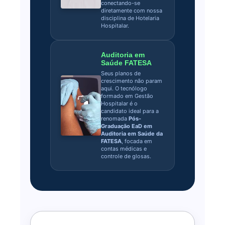
conectando-se
diretamente com nossa
disciplina de Hotelaria
Hospitalar.
Auditoria em
Saúde FATESA
Seus planos de
crescimento não param
aqui. O tecnólogo
formado em Gestão
Hospitalar é o
candidato ideal para a
renomada
Pós-
Graduação EaD em
Auditoria em Saúde da
FATESA
, focada em
contas médicas e
controle de glosas.