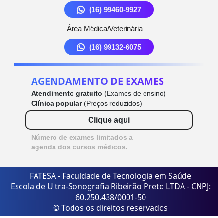
(16) 99460-9927
Área Médica/Veterinária
(16) 99132-6075
AGENDAMENTO DE EXAMES
Atendimento gratuito
(Exames de ensino)
Clínica popular
(Preços reduzidos)
Clique aqui
Número de exames limitados a
agenda dos cursos médicos.
FATESA - Faculdade de Tecnologia em Saúde
Escola de Ultra-Sonografia Ribeirão Preto LTDA - CNPJ:
60.250.438/0001-50
© Todos os direitos reservados