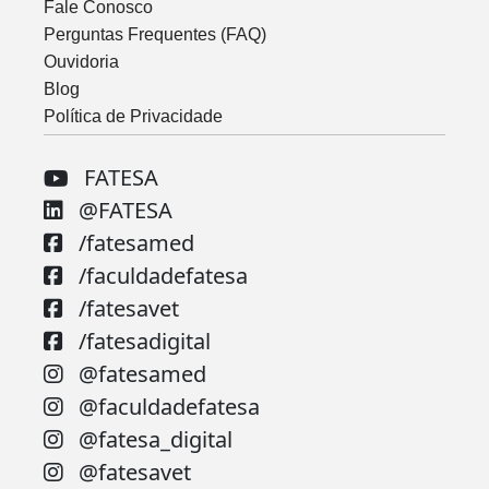
Fale Conosco
Perguntas Frequentes (FAQ)
Ouvidoria
Blog
Política de Privacidade
FATESA
@FATESA
/fatesamed
/faculdadefatesa
/fatesavet
/fatesadigital
@fatesamed
@faculdadefatesa
@fatesa_digital
@fatesavet