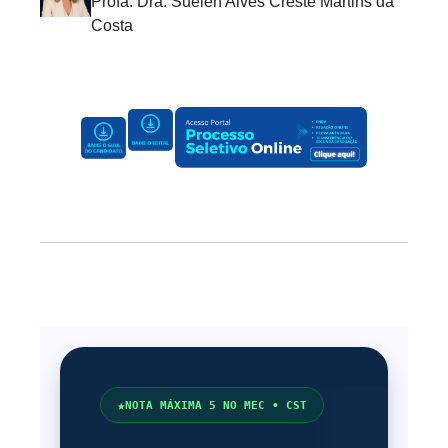
Profa. Dra. Suelen Alves Creste Martins da
Costa
★
NOTA MÁXIMA 5 NO MEC • CST