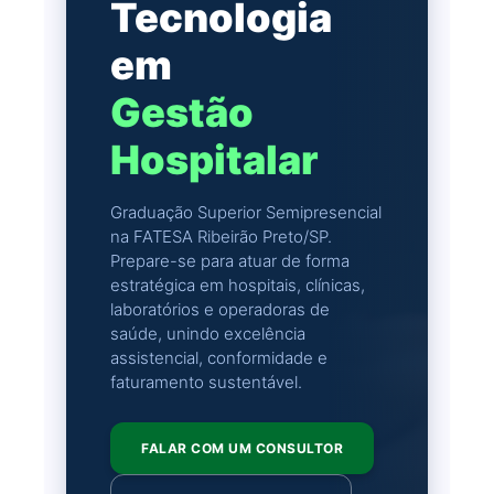
Tecnologia
em
Gestão
Hospitalar
Graduação Superior Semipresencial
na FATESA Ribeirão Preto/SP.
Prepare-se para atuar de forma
estratégica em hospitais, clínicas,
laboratórios e operadoras de
saúde, unindo excelência
assistencial, conformidade e
faturamento sustentável.
FALAR COM UM CONSULTOR