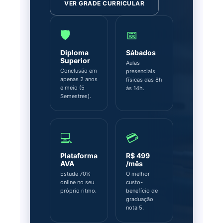
VER GRADE CURRICULAR
🛡️
📅
Diploma
Sábados
Superior
Aulas
Conclusão em
presenciais
apenas 2 anos
físicas das 8h
e meio (5
às 14h.
Semestres).
💻
💳
Plataforma
R$ 499
AVA
/mês
Estude 70%
O melhor
online no seu
custo-
próprio ritmo.
benefício de
graduação
nota 5.