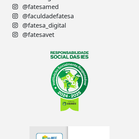
@fatesamed
@faculdadefatesa
@fatesa_digital
@fatesavet