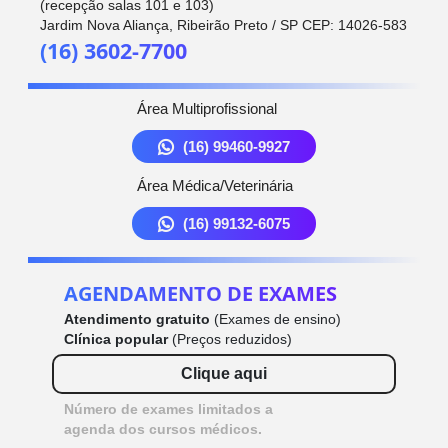
(recepção salas 101 e 103)
Jardim Nova Aliança, Ribeirão Preto / SP CEP: 14026-583
(16) 3602-7700
Área Multiprofissional
(16) 99460-9927
Área Médica/Veterinária
(16) 99132-6075
AGENDAMENTO DE EXAMES
Atendimento gratuito
(Exames de ensino)
Clínica popular
(Preços reduzidos)
Clique aqui
Número de exames limitados a
agenda dos cursos médicos.