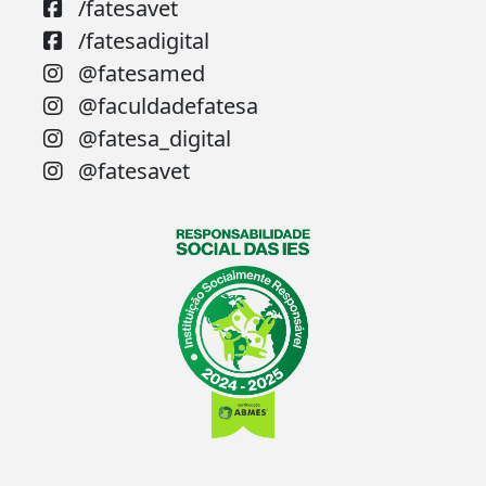
/fatesavet
/fatesadigital
@fatesamed
@faculdadefatesa
@fatesa_digital
@fatesavet