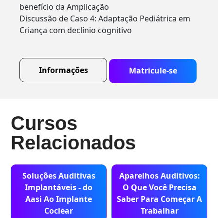
benefício da Amplicação
Discussão de Caso 4: Adaptação Pediátrica em
Criança com declínio cognitivo
Informações
Matricule-se
Cursos
Relacionados
Soluções Auditivas
Aparelhos Auditivos:
Implantáveis - do
O Que Você Precisa
Aasi Ao Implante
Saber Para Começar A
Coclear
Trabalhar