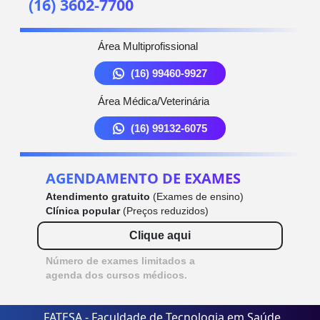
(16) 3602-7700
Área Multiprofissional
(16) 99460-9927
Área Médica/Veterinária
(16) 99132-6075
AGENDAMENTO DE EXAMES
Atendimento gratuito
(Exames de ensino)
Clínica popular
(Preços reduzidos)
Clique aqui
Número de exames limitados a
agenda dos cursos médicos.
FATESA - Faculdade de Tecnologia em Saúde