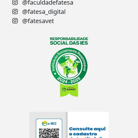
@faculdadefatesa
@fatesa_digital
@fatesavet