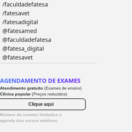
/faculdadefatesa
/fatesavet
/fatesadigital
@fatesamed
@faculdadefatesa
@fatesa_digital
@fatesavet
AGENDAMENTO DE EXAMES
Atendimento gratuito
(Exames de ensino)
Clínica popular
(Preços reduzidos)
Clique aqui
Número de exames limitados a
agenda dos cursos médicos.