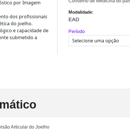
Conselho de Medicina do paí
óstico por Imagem
Modalidade:
nto dos profissionais
EAD
ica do joelho.
lógico e capacidade de
Período
iente submetido a
mático
isão Articular do Joelho