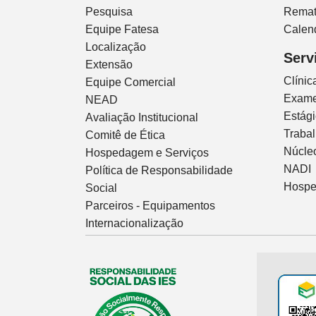
Pesquisa
Remat
Equipe Fatesa
Calen
Localização
Serv
Extensão
Clíni
Equipe Comercial
Exam
NEAD
Estág
Avaliação Institucional
Traba
Comitê de Ética
Núcleo
Hospedagem e Serviços
NADI
Política de Responsabilidade
Hospe
Social
Parceiros - Equipamentos
Internacionalização