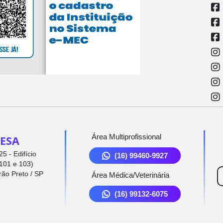
Área Multiprofissional
ESA
5 - Edifício
(16) 99460-9927
101 e 103)
rão Preto / SP
Área Médica/Veterinária
(16) 99132-6075