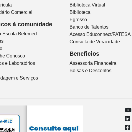
rícula
Biblioteca Virtual
dário Comercial
Biblioteca
Egresso
icos à comunidade
Banco de Talentos
ca Escola Belemed
Acesso Educonnect/FATESA
es
Consulta de Veracidade
io
Beneficios
lhe Conosco
s e Laboratórios
Assessoria Financeira
Bolsas e Descontos
dagem e Serviços