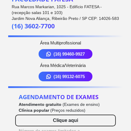
Rua Marcos Markarian, 1025 - Edifício FATESA -
(recepção salas 101 e 103)
Jardim Nova Aliança, Ribeirão Preto / SP CEP: 14026-583
(16) 3602-7700
Área Multiprofissional
(16) 99460-9927
Área Médica/Veterinária
(16) 99132-6075
AGENDAMENTO DE EXAMES
Atendimento gratuito
(Exames de ensino)
Clínica popular
(Preços reduzidos)
Clique aqui
Número de exames limitados a