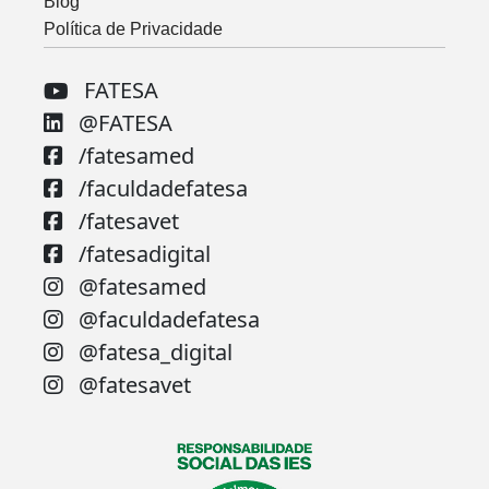
Blog
Política de Privacidade
FATESA
@FATESA
/fatesamed
/faculdadefatesa
/fatesavet
/fatesadigital
@fatesamed
@faculdadefatesa
@fatesa_digital
@fatesavet