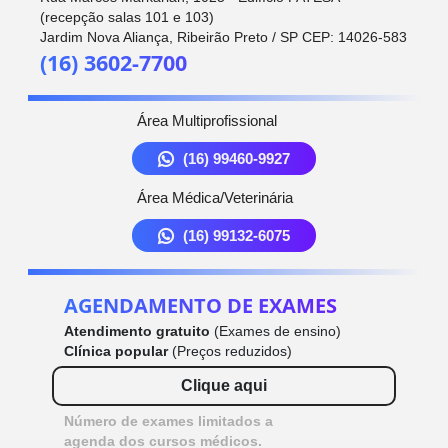
(recepção salas 101 e 103)
Jardim Nova Aliança, Ribeirão Preto / SP CEP: 14026-583
(16) 3602-7700
Área Multiprofissional
(16) 99460-9927
Área Médica/Veterinária
(16) 99132-6075
AGENDAMENTO DE EXAMES
Atendimento gratuito
(Exames de ensino)
Clínica popular
(Preços reduzidos)
Clique aqui
Número de exames limitados a
agenda dos cursos médicos.