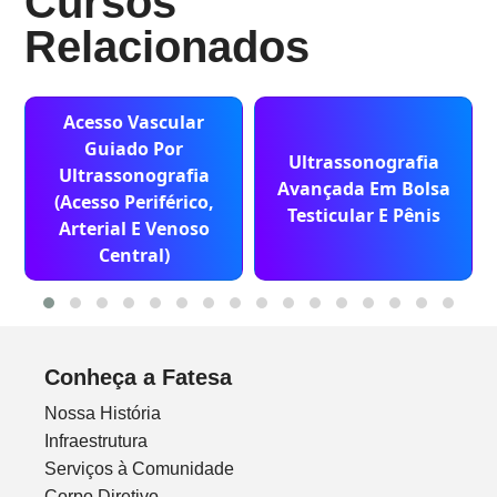
Cursos
Relacionados
Acesso Vascular
Guiado Por
Ultrassonografia
Ultrassonografia
Avançada Em Bolsa
(Acesso Periférico,
Testicular E Pênis
Arterial E Venoso
Central)
Conheça a Fatesa
Nossa História
Infraestrutura
Serviços à Comunidade
Corpo Diretivo