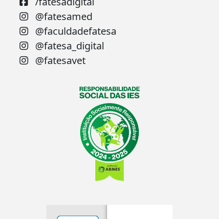
/fatesadigital
@fatesamed
@faculdadefatesa
@fatesa_digital
@fatesavet