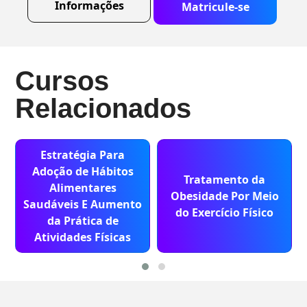
Informações
Matricule-se
Cursos
Relacionados
Estratégia Para
Adoção de Hábitos
Tratamento da
Alimentares
Obesidade Por Meio
Saudáveis E Aumento
do Exercício Físico
da Prática de
Atividades Físicas