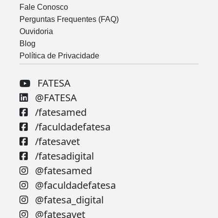
Fale Conosco
Perguntas Frequentes (FAQ)
Ouvidoria
Blog
Política de Privacidade
FATESA
@FATESA
/fatesamed
/faculdadefatesa
/fatesavet
/fatesadigital
@fatesamed
@faculdadefatesa
@fatesa_digital
@fatesavet