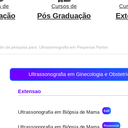
s de
Cursos de
Cur
ação
Pós Graduação
Ext
do da pesquisa para: Ultrassonografia em Pequenas Partes
Ultrassonografia em Ginecologia e Obstetrí
Extensao
EaD
Ultrassonografia em Biópsia de Mama
Presencial
Ultrassonografia em Biópsia de Mama