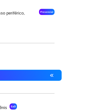
Presencial
so periférico,
EaD
ênis