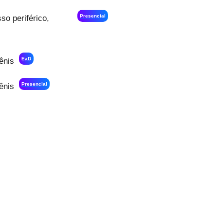
Presencial
so periférico,
EaD
ênis
Presencial
ênis