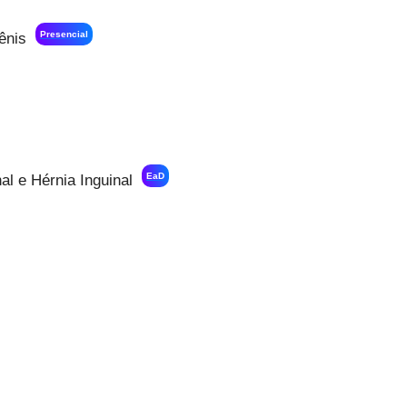
Presencial
ênis
EaD
l e Hérnia Inguinal