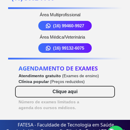
Área Multiprofissional
(16) 99460-9927
Área Médica/Veterinária
(16) 99132-6075
AGENDAMENTO DE EXAMES
Atendimento gratuito
(Exames de ensino)
Clínica popular
(Preços reduzidos)
Clique aqui
Número de exames limitados a
agenda dos cursos médicos.
FATESA - Faculdade de Tecnologia em Saúde