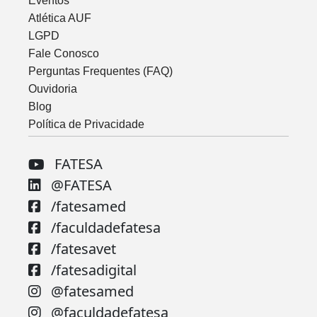
Eventos
Atlética AUF
LGPD
Fale Conosco
Perguntas Frequentes (FAQ)
Ouvidoria
Blog
Política de Privacidade
FATESA
@FATESA
/fatesamed
/faculdadefatesa
/fatesavet
/fatesadigital
@fatesamed
@faculdadefatesa