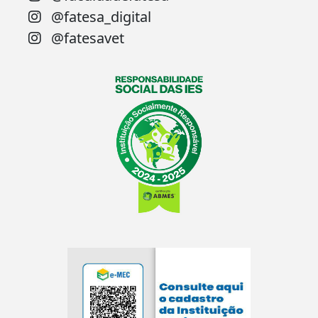
@fatesa_digital
@fatesavet