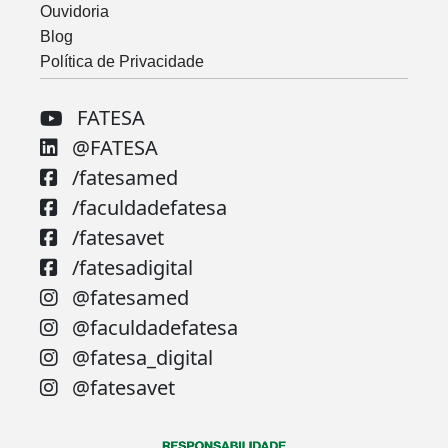
Ouvidoria
Blog
Política de Privacidade
FATESA
@FATESA
/fatesamed
/faculdadefatesa
/fatesavet
/fatesadigital
@fatesamed
@faculdadefatesa
@fatesa_digital
@fatesavet