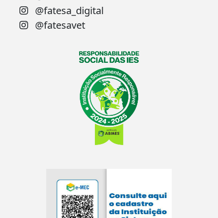
@fatesa_digital
@fatesavet