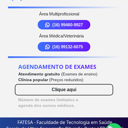
Área Multiprofissional
(16) 99460-9927
Área Médica/Veterinária
(16) 99132-6075
AGENDAMENTO DE EXAMES
Atendimento gratuito
(Exames de ensino)
Clínica popular
(Preços reduzidos)
Clique aqui
Número de exames limitados a
agenda dos cursos médicos.
FATESA - Faculdade de Tecnologia em Saúde