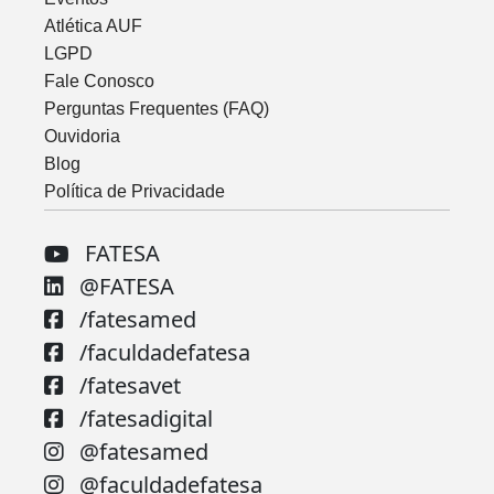
Atlética AUF
LGPD
Fale Conosco
Perguntas Frequentes (FAQ)
Ouvidoria
Blog
Política de Privacidade
FATESA
@FATESA
/fatesamed
/faculdadefatesa
/fatesavet
/fatesadigital
@fatesamed
@faculdadefatesa