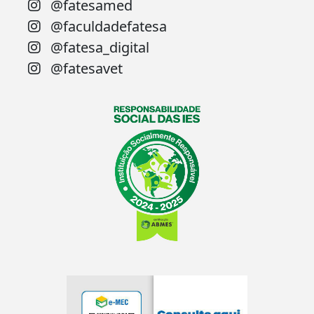
@fatesamed
@faculdadefatesa
@fatesa_digital
@fatesavet