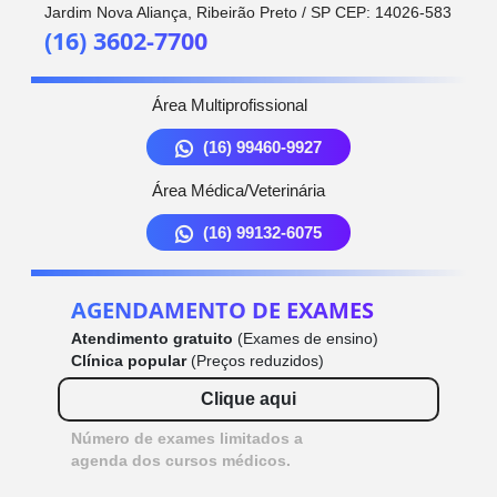
Jardim Nova Aliança, Ribeirão Preto / SP CEP: 14026-583
(16) 3602-7700
Área Multiprofissional
(16) 99460-9927
Área Médica/Veterinária
(16) 99132-6075
AGENDAMENTO DE EXAMES
Atendimento gratuito
(Exames de ensino)
Clínica popular
(Preços reduzidos)
Clique aqui
Número de exames limitados a
agenda dos cursos médicos.